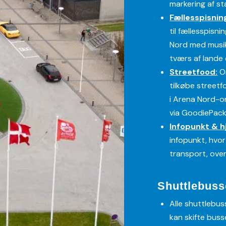
markering af st
Fællesspisnin
til fællesspisn
Nord med musik
tværs af lande
Streetfood:
On
tilkøbe streetf
i Arena Nord-o
via GoodiePack
Infopunkt & h
infopunkt, hvor
transport, over
Shuttlebuss
Alle shuttlebus
kan skifte buss