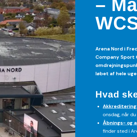
– Ma
WCS
Arena Nord i Fre
Company Sport G
omdrejningspunkt 
løbet af hele uge
Hvad ske
Akkreditering
onsdag, når du
Åbnings- og a
finder sted i Ar