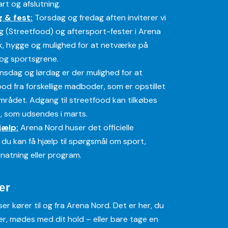
art og afslutning.
g & fest:
Torsdag og fredag aften inviterer vi
ing (Streetfood) og aftersport-fester i Arena
, hygge og mulighed for at netværke på
 og sportsgrene.
sdag og lørdag er der mulighed for at
ood fra forskellige madboder, som er opstillet
mrådet. Adgang til streetfood kan tilkøbes
, som udsendes i marts.
jælp:
Arena Nord huser det officielle
 du kan få hjælp til spørgsmål om sport,
natning eller program.
er
ser kører til og fra Arena Nord. Det er her, du
er, mødes med dit hold – eller bare tage en